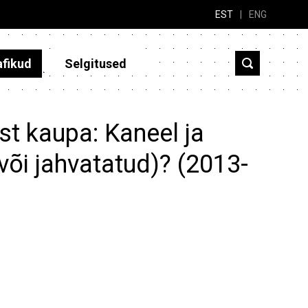
EST
|
ENG
afikud
Selgitused
st kaupa: Kaneel ja
või jahvatatud)? (2013-