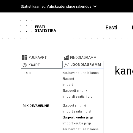
Statistikaamet: Väliskaubanduse rakendus
Eesti
PUUKAART
PINDDIAGRAMM
JOONDIAGRAMM
KAART
kan
Kaubavahetuse bilanss
EESTI
Eksport
Import
Ekspordi sihtriik
Impordi saatjariigid
Eksport sihtriiki
RIIKIDEVAHELINE
Import saatjariigist
Eksport kauba järgi
Import kauba järgi
Kaubavahetuse bilanss