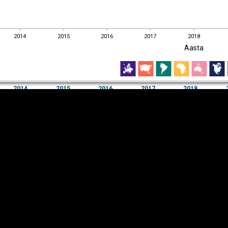
2014
2015
2016
2017
2018
EST
|
ENG
Aasta
2014
2015
2016
2017
2018
Aasta
2014
2015
2016
2017
2018
Y-
Manner
TELG
K
Infograafikud
erritooriumid
Selgitused
Tagasiside