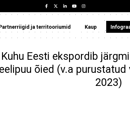
Partnerriigid ja territooriumid
Kaup
Infogra
Eesti
Partnerriigid ja territooriumid
Kuhu Eesti ekspordib järgmi
Kaup
eelipuu õied (v.a purustatud 
Infograafikud
2023)
Selgitused