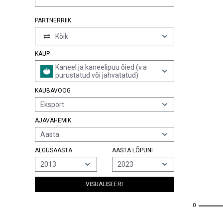
PARTNERRIIK
Kõik
KAUP
Kaneel ja kaneelipuu õied (v.a
purustatud või jahvatatud)
KAUBAVOOG
Eksport
AJAVAHEMIK
Aasta
ALGUSAASTA
AASTA LÕPUNI
2013
2023
VISUALISEERI
0
0