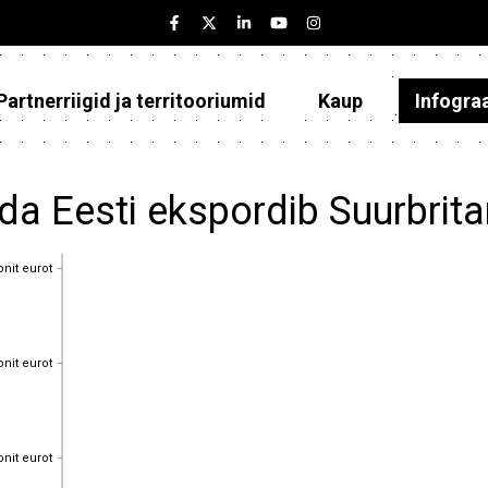
Partnerriigid ja territooriumid
Kaup
Infogra
Eesti
Partnerriigid ja territooriumid
da Eesti ekspordib Suurbrit
Kaup
onit eurot
onit eurot
Infograafikud
Selgitused
onit eurot
onit eurot
onit eurot
onit eurot