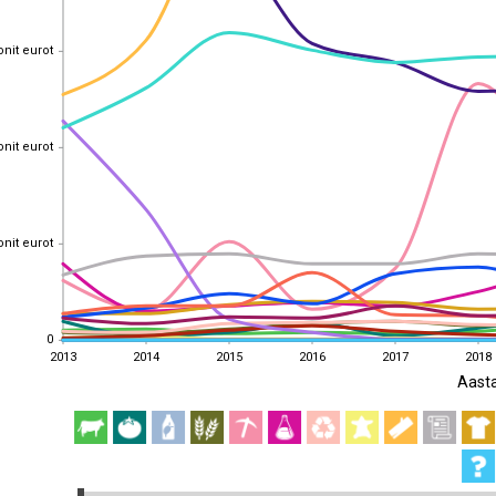
onit eurot
onit eurot
onit eurot
onit eurot
onit eurot
onit eurot
0
0
2013
2014
2015
2016
2017
2018
Aast
2013
2014
2015
2016
2017
2018
EST
|
ENG