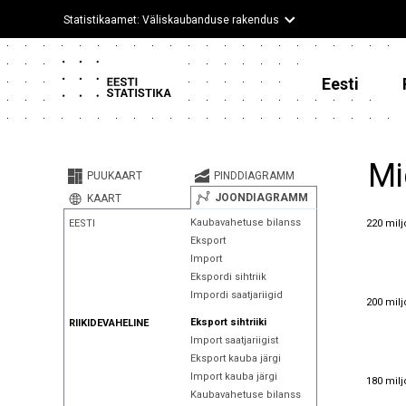
Statistikaamet: Väliskaubanduse rakendus
Eesti
Mi
PUUKAART
PINDDIAGRAMM
JOONDIAGRAMM
KAART
220 milj
Kaubavahetuse bilanss
220 milj
EESTI
Eksport
Import
Ekspordi sihtriik
Impordi saatjariigid
200 milj
200 milj
Eksport sihtriiki
RIIKIDEVAHELINE
Import saatjariigist
Eksport kauba järgi
180 milj
Import kauba järgi
180 milj
Kaubavahetuse bilanss