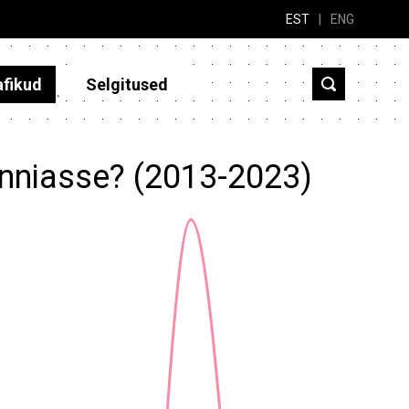
EST
|
ENG
afikud
Selgitused
anniasse? (2013-2023)