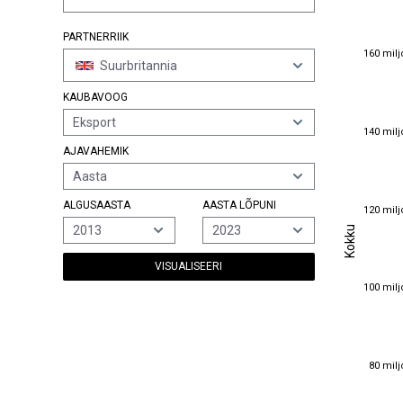
PARTNERRIIK
160 milj
160 milj
Suurbritannia
KAUBAVOOG
Eksport
140 milj
140 milj
AJAVAHEMIK
Aasta
ALGUSAASTA
AASTA LÕPUNI
120 milj
120 milj
Kokku
2013
2023
Kokku
VISUALISEERI
100 milj
100 milj
80 milj
80 milj