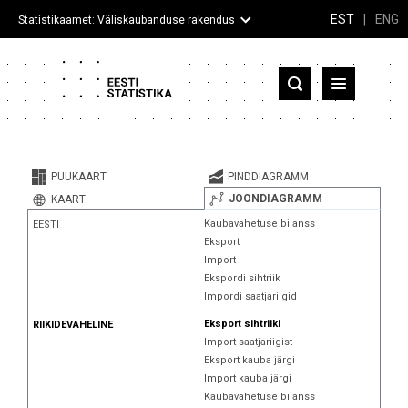
EST
|
ENG
Statistikaamet: Väliskaubanduse rakendus
Eesti
Partnerriigid ja territooriumid
PUUKAART
PINDDIAGRAMM
Kaup
JOONDIAGRAMM
KAART
Kaubavahetuse bilanss
EESTI
Infograafikud
Eksport
Import
Selgitused
Ekspordi sihtriik
Impordi saatjariigid
Eksport sihtriiki
RIIKIDEVAHELINE
Import saatjariigist
Eksport kauba järgi
Import kauba järgi
Kaubavahetuse bilanss