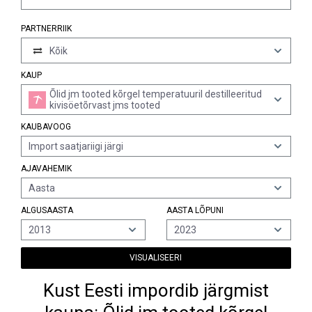
PARTNERRIIK
Kõik
KAUP
Õlid jm tooted kõrgel temperatuuril destilleeritud
kivisöetõrvast jms tooted
KAUBAVOOG
Import saatjariigi järgi
AJAVAHEMIK
Aasta
ALGUSAASTA
AASTA LÕPUNI
2013
2023
VISUALISEERI
Kust Eesti impordib järgmist