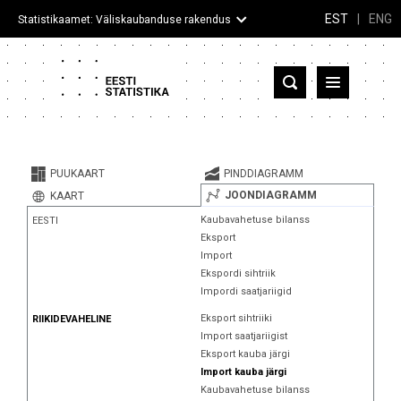
EST
|
ENG
Statistikaamet: Väliskaubanduse rakendus
Eesti
Partnerriigid ja territooriumid
PUUKAART
PINDDIAGRAMM
Kaup
JOONDIAGRAMM
KAART
Kaubavahetuse bilanss
EESTI
Infograafikud
Eksport
Import
Selgitused
Ekspordi sihtriik
Impordi saatjariigid
Eksport sihtriiki
RIIKIDEVAHELINE
Import saatjariigist
Eksport kauba järgi
Import kauba järgi
Kaubavahetuse bilanss