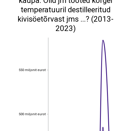
kaupa: Õlid jm tooted kõrgel
temperatuuril destilleeritud
kivisöetõrvast jms ...? (2013-
2023)
550 miljonit eurot
550 miljonit eurot
500 miljonit eurot
500 miljonit eurot