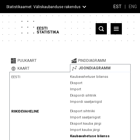
EST
|
ENG
Statistikaamet: Väliskaubanduse rakendus
Eesti
Partnerriigid ja territooriumid
PUUKAART
PINDDIAGRAMM
Kaup
JOONDIAGRAMM
KAART
Kaubavahetuse bilanss
EESTI
Infograafikud
Eksport
Import
Selgitused
Ekspordi sihtriik
Impordi saatjariigid
Eksport sihtriiki
RIIKIDEVAHELINE
Import saatjariigist
Eksport kauba järgi
Import kauba järgi
Kaubavahetuse bilanss