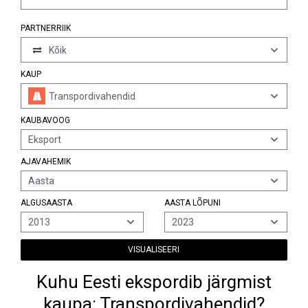
PARTNERRIIK
Kõik
KAUP
Transpordivahendid
KAUBAVOOG
Eksport
AJAVAHEMIK
Aasta
ALGUSAASTA
AASTA LÕPUNI
2013
2023
VISUALISEERI
Kuhu Eesti ekspordib järgmist
kaupa: Transpordivahendid?