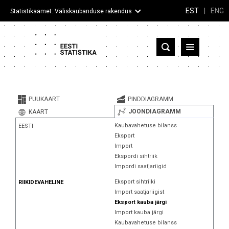
EST
|
ENG
Statistikaamet: Väliskaubanduse rakendus
Eesti
Partnerriigid ja territooriumid
PUUKAART
PINDDIAGRAMM
Kaup
JOONDIAGRAMM
KAART
Kaubavahetuse bilanss
EESTI
Infograafikud
Eksport
Import
Selgitused
Ekspordi sihtriik
Impordi saatjariigid
Eksport sihtriiki
RIIKIDEVAHELINE
Import saatjariigist
Eksport kauba järgi
Import kauba järgi
Kaubavahetuse bilanss