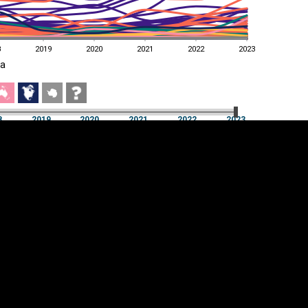
8
2019
2020
2021
2022
2023
a
8
2019
2020
2021
2022
2023
a
8
2019
2020
2021
2022
2023
üpsiste sätted