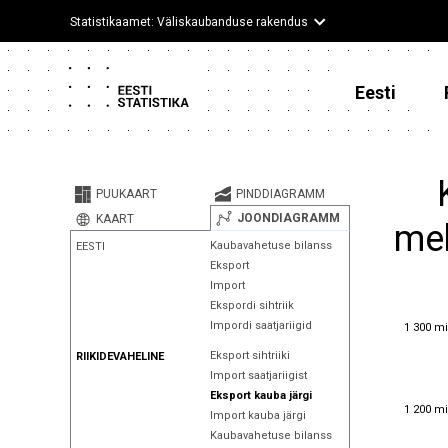
Statistikaamet: Väliskaubanduse rakendus
Eesti
PUUKAART
PINDDIAGRAMM
JOONDIAGRAMM
KAART
meh
Kaubavahetuse bilanss
EESTI
Eksport
Import
Ekspordi sihtriik
1 300 mi
Impordi saatjariigid
1 300 mi
Eksport sihtriiki
RIIKIDEVAHELINE
Import saatjariigist
Eksport kauba järgi
1 200 mi
1 200 mi
Import kauba järgi
Kaubavahetuse bilanss