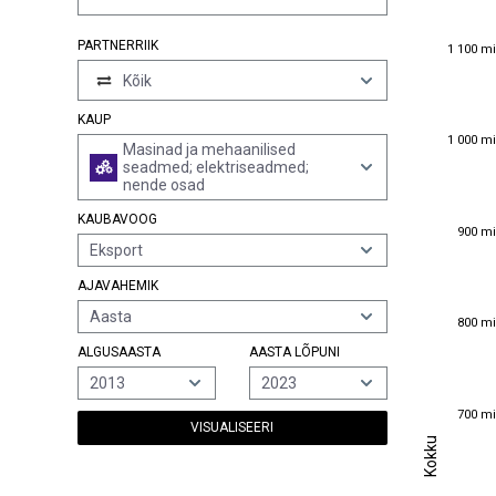
1 100 mi
PARTNERRIIK
1 100 mi
Kõik
KAUP
1 000 mi
1 000 mi
Masinad ja mehaanilised
seadmed; elektriseadmed;
nende osad
KAUBAVOOG
900 mi
900 mi
Eksport
AJAVAHEMIK
Aasta
800 mi
800 mi
ALGUSAASTA
AASTA LÕPUNI
2013
2023
700 mi
700 mi
VISUALISEERI
Kokku
Kokku