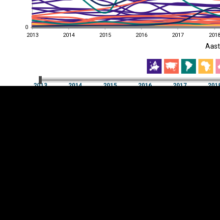
0
0
2013
2014
2015
2016
2017
201
EST
|
ENG
Aast
2013
2014
2015
2016
2017
201
Aast
2013
2014
2015
2016
2017
201
Y-
Manner
TELG
K
Infograafikud
erritooriumid
Selgitused
Tagasiside