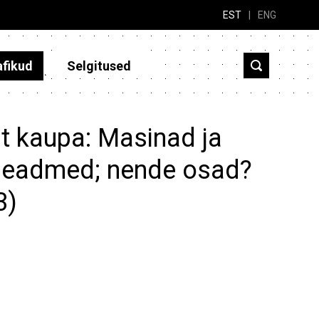
EST
|
ENG
afikud
Selgitused
t kaupa: Masinad ja
iseadmed; nende osad?
3)