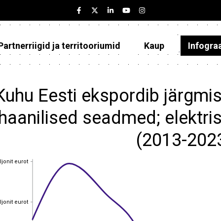
Partnerriigid ja territooriumid
Kaup
Infogra
Eesti
Partnerriigid ja territooriumid
Kuhu Eesti ekspordib järgmis
Kaup
aanilised seadmed; elektr
Infograafikud
(2013-202
Selgitused
ljonit eurot
ljonit eurot
ljonit eurot
ljonit eurot