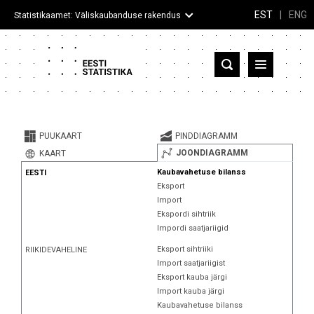
EST
|
ENG
Statistikaamet: Väliskaubanduse rakendus
Eesti
Partnerriigid ja territooriumid
PUUKAART
PINDDIAGRAMM
Kaup
JOONDIAGRAMM
KAART
Kaubavahetuse bilanss
EESTI
Infograafikud
Eksport
Import
Selgitused
Ekspordi sihtriik
Impordi saatjariigid
Eksport sihtriiki
RIIKIDEVAHELINE
Import saatjariigist
Eksport kauba järgi
Import kauba järgi
Kaubavahetuse bilanss