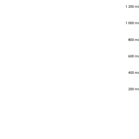
1 200 mi
1 200 mi
1 000 mi
1 000 mi
800 mi
800 mi
600 mi
600 mi
400 mi
400 mi
200 mi
200 mi