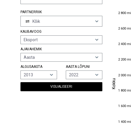
2 800 mi
PARTNERRIIK
2 800 mi
Kõik
2 600 mi
2 600 mi
KAUBAVOOG
Eksport
2 400 mi
2 400 mi
AJAVAHEMIK
Aasta
2 200 mi
2 200 mi
ALGUSAASTA
AASTA LÕPUNI
2 000 mi
2013
2022
2 000 mi
Kokku
Kokku
VISUALISEERI
1 800 mi
1 800 mi
1 600 mi
1 600 mi
1 400 mi
1 400 mi