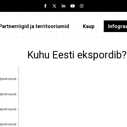
Partnerriigid ja territooriumid
Kaup
Infogra
Eesti
Partnerriigid ja territooriumid
Kuhu Eesti ekspordib
Kaup
Infograafikud
ljonit eurot
ljonit eurot
Selgitused
ljonit eurot
ljonit eurot
ljonit eurot
ljonit eurot
ljonit eurot
ljonit eurot