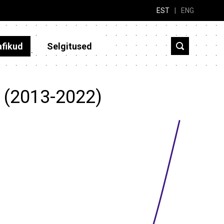
EST
|
ENG
afikud
Selgitused
? (2013-2022)