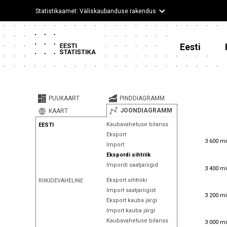
Statistikaamet: Väliskaubanduse rakendus
Eesti
PUUKAART
PINDDIAGRAMM
JOONDIAGRAMM
KAART
Kaubavahetuse bilanss
EESTI
Eksport
3 600 mi
3 600 mi
Import
Ekspordi sihtriik
Impordi saatjariigid
3 400 mi
3 400 mi
Eksport sihtriiki
RIIKIDEVAHELINE
Import saatjariigist
3 200 mi
3 200 mi
Eksport kauba järgi
Import kauba järgi
3 000 mi
Kaubavahetuse bilanss
3 000 mi