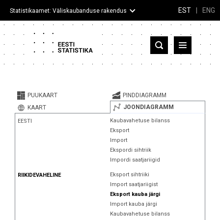
EST
|
ENG
Statistikaamet: Väliskaubanduse rakendus
Eesti
Partnerriigid ja territooriumid
PUUKAART
PINDDIAGRAMM
Kaup
JOONDIAGRAMM
KAART
Kaubavahetuse bilanss
EESTI
Infograafikud
Eksport
Import
Selgitused
Ekspordi sihtriik
Impordi saatjariigid
Eksport sihtriiki
RIIKIDEVAHELINE
Import saatjariigist
Eksport kauba järgi
Import kauba järgi
Kaubavahetuse bilanss