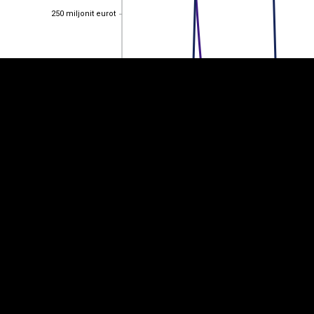
250 miljonit eurot
250 miljonit eurot
200 miljonit eurot
200 miljonit eurot
150 miljonit eurot
150 miljonit eurot
100 miljonit eurot
100 miljonit eurot
50 miljonit eurot
50 miljonit eurot
0
0