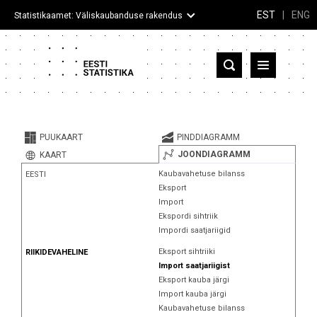
EST
|
ENG
Statistikaamet: Väliskaubanduse rakendus
Eesti
Partnerriigid ja territooriumid
PUUKAART
PINDDIAGRAMM
Kaup
JOONDIAGRAMM
KAART
Kaubavahetuse bilanss
EESTI
Infograafikud
Eksport
Import
Selgitused
Ekspordi sihtriik
Impordi saatjariigid
Eksport sihtriiki
RIIKIDEVAHELINE
Import saatjariigist
Eksport kauba järgi
Import kauba järgi
Kaubavahetuse bilanss