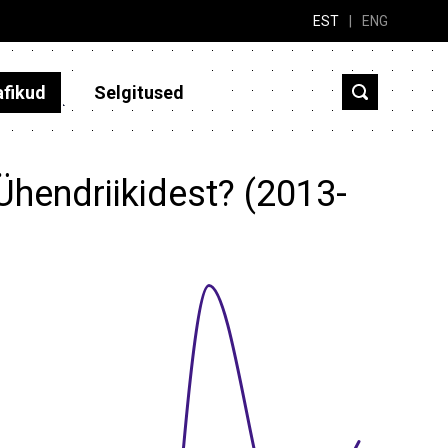
EST
|
ENG
afikud
Selgitused
Ühendriikidest? (2013-