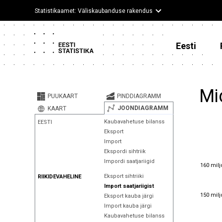
Statistikaamet: Väliskaubanduse rakendus
Eesti
Mi
PUUKAART
PINDDIAGRAMM
JOONDIAGRAMM
KAART
Kaubavahetuse bilanss
EESTI
Eksport
Import
Ekspordi sihtriik
Impordi saatjariigid
160 milj
160 milj
Eksport sihtriiki
RIIKIDEVAHELINE
Import saatjariigist
150 milj
150 milj
Eksport kauba järgi
Import kauba järgi
Kaubavahetuse bilanss
140 milj