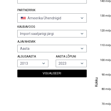
140 milj
PARTNERRIIK
130 milj
130 milj
Ameerika Ühendriigid
KAUBAVOOG
120 milj
120 milj
Import saatjariigi järgi
AJAVAHEMIK
110 milj
110 milj
Aasta
ALGUSAASTA
AASTA LÕPUNI
100 milj
100 milj
2013
2023
VISUALISEERI
90 milj
90 milj
Kokku
Kokku
80 milj
80 milj
70 milj
70 milj