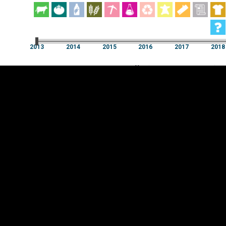
EST
|
ENG
2013
2014
2015
2016
2017
2018
Aast
2013
2014
2015
2016
2017
2018
Y-
Kaubajaotis
TELG
K
Infograafikud
erritooriumid
Selgitused
Tagasiside