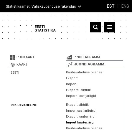
EST
|
ENG
Statistikaamet: Väliskaubanduse rakendus
Eesti
Partnerriigid ja territooriumid
PUUKAART
PINDDIAGRAMM
Kaup
JOONDIAGRAMM
KAART
Kaubavahetuse bilanss
EESTI
Infograafikud
Eksport
Import
Selgitused
Ekspordi sihtriik
Impordi saatjariigid
Eksport sihtriiki
RIIKIDEVAHELINE
Import saatjariigist
Eksport kauba järgi
Import kauba järgi
Kaubavahetuse bilanss