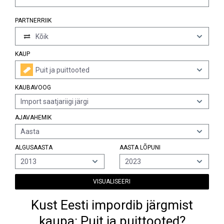
PARTNERRIIK
Kõik
KAUP
Puit ja puittooted
KAUBAVOOG
Import saatjariigi järgi
AJAVAHEMIK
Aasta
ALGUSAASTA
AASTA LÕPUNI
2013
2023
VISUALISEERI
Kust Eesti impordib järgmist
kaupa: Puit ja puittooted?