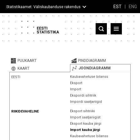
EST
|
ENG
Statistikaamet: Väliskaubanduse rakendus
Eesti
Partnerriigid ja territooriumid
PUUKAART
PINDDIAGRAMM
Kaup
JOONDIAGRAMM
KAART
Kaubavahetuse bilanss
EESTI
Infograafikud
Eksport
Import
Selgitused
Ekspordi sihtriik
Impordi saatjariigid
Eksport sihtriiki
RIIKIDEVAHELINE
Import saatjariigist
Eksport kauba järgi
Import kauba järgi
Kaubavahetuse bilanss