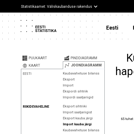
Statistikaamet: Väliskaubanduse rakendus
Eesti
K
PUUKAART
PINDDIAGRAMM
JOONDIAGRAMM
KAART
hap
Kaubavahetuse bilanss
EESTI
Eksport
Import
Ekspordi sihtriik
Impordi saatjariigid
Eksport sihtriiki
RIIKIDEVAHELINE
Import saatjariigist
65 tuhat
Eksport kauba järgi
65 tuhat
Import kauba järgi
Kaubavahetuse bilanss