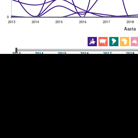
0
0
2013
2014
2015
2016
2017
2018
EST
|
ENG
Aasta
2013
2014
2015
2016
2017
2018
Aasta
2013
2014
2015
2016
2017
2018
Y-
Manner
TELG
K
Infograafikud
erritooriumid
Selgitused
Tagasiside