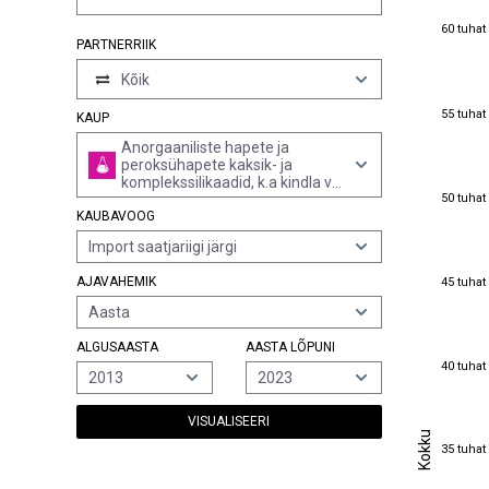
60 tuhat
60 tuhat
PARTNERRIIK
Kõik
55 tuhat
55 tuhat
KAUP
Anorgaaniliste hapete ja
peroksühapete kaksik- ja
komplekssilikaadid, k.a kindla või
50 tuhat
50 tuhat
muutuva keemilise koostisega
KAUBAVOOG
alumosilikaadid (v.a elavhõbeda
anorgaanilised ja orgaanilised
Import saatjariigi järgi
ühendid, kindla või muutuva
keemilise koostisega)
45 tuhat
AJAVAHEMIK
45 tuhat
Aasta
ALGUSAASTA
AASTA LÕPUNI
40 tuhat
40 tuhat
2013
2023
VISUALISEERI
Kokku
Kokku
35 tuhat
35 tuhat