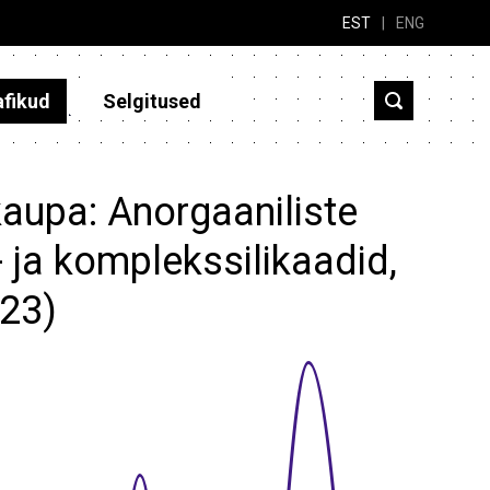
EST
|
ENG
afikud
Selgitused
kaupa: Anorgaaniliste
 ja komplekssilikaadid,
023)