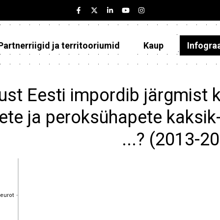
Partnerriigid ja territooriumid
Kaup
Infogra
Eesti
Partnerriigid ja territooriumid
ust Eesti impordib järgmist 
Kaup
ete ja peroksühapete kaksik-
Infograafikud
...? (2013-2
Selgitused
 eurot
 eurot