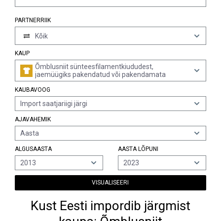
PARTNERRIIK
Kõik
KAUP
Õmblusniit sünteesfilamentkiududest,
jaemüügiks pakendatud või pakendamata
KAUBAVOOG
Import saatjariigi järgi
AJAVAHEMIK
Aasta
ALGUSAASTA
AASTA LÕPUNI
2013
2023
VISUALISEERI
Kust Eesti impordib järgmist