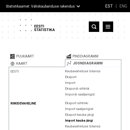
EST
|
ENG
Statistikaamet: Väliskaubanduse rakendus
Eesti
Partnerriigid ja territooriumid
PUUKAART
PINDDIAGRAMM
Kaup
JOONDIAGRAMM
KAART
Kaubavahetuse bilanss
EESTI
Infograafikud
Eksport
Import
Selgitused
Ekspordi sihtriik
Impordi saatjariigid
Eksport sihtriiki
RIIKIDEVAHELINE
Import saatjariigist
Eksport kauba järgi
Import kauba järgi
Kaubavahetuse bilanss