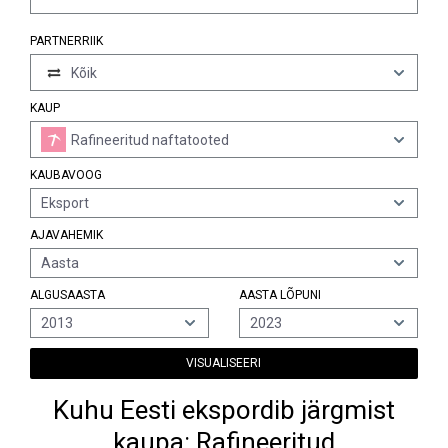
PARTNERRIIK
Kõik
KAUP
Rafineeritud naftatooted
KAUBAVOOG
Eksport
AJAVAHEMIK
Aasta
ALGUSAASTA
AASTA LÕPUNI
2013
2023
VISUALISEERI
Kuhu Eesti ekspordib järgmist
kaupa: Rafineeritud