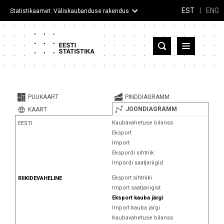
EST
|
ENG
Statistikaamet: Väliskaubanduse rakendus
Eesti
Partnerriigid ja territooriumid
PUUKAART
PINDDIAGRAMM
Kaup
JOONDIAGRAMM
KAART
Kaubavahetuse bilanss
EESTI
Infograafikud
Eksport
Import
Selgitused
Ekspordi sihtriik
Impordi saatjariigid
Eksport sihtriiki
RIIKIDEVAHELINE
Import saatjariigist
Eksport kauba järgi
Import kauba järgi
Kaubavahetuse bilanss