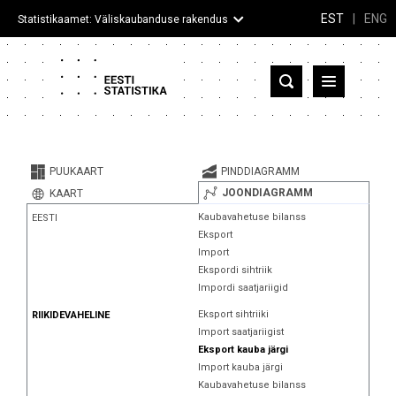
EST
|
ENG
Statistikaamet: Väliskaubanduse rakendus
Eesti
Partnerriigid ja territooriumid
PUUKAART
PINDDIAGRAMM
Kaup
JOONDIAGRAMM
KAART
Kaubavahetuse bilanss
EESTI
Infograafikud
Eksport
Import
Selgitused
Ekspordi sihtriik
Impordi saatjariigid
Eksport sihtriiki
RIIKIDEVAHELINE
Import saatjariigist
Eksport kauba järgi
Import kauba järgi
Kaubavahetuse bilanss