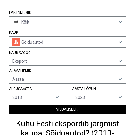
PARTNERRIIK
Kõik
KAUP
Sõiduautod
KAUBAVOOG
Eksport
AJAVAHEMIK
Aasta
ALGUSAASTA
AASTA LÕPUNI
2013
2023
VISUALISEERI
Kuhu Eesti ekspordib järgmist
kaupa: Sõiduautod? (2013-