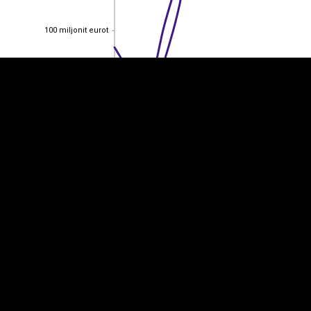
100 miljonit eurot
100 miljonit eurot
80 miljonit eurot
80 miljonit eurot
60 miljonit eurot
60 miljonit eurot
40 miljonit eurot
40 miljonit eurot
20 miljonit eurot
20 miljonit eurot
0
0