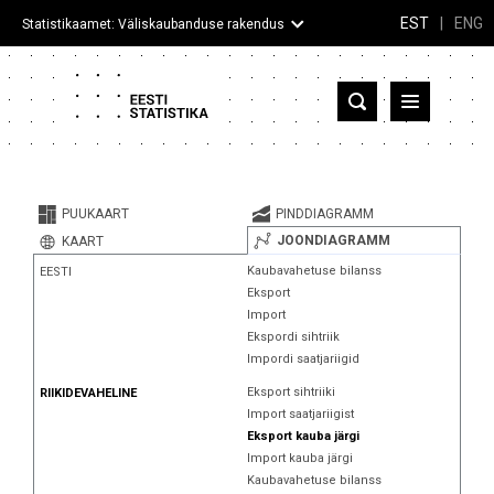
EST
|
ENG
Statistikaamet: Väliskaubanduse rakendus
Eesti
Partnerriigid ja territooriumid
PUUKAART
PINDDIAGRAMM
Kaup
JOONDIAGRAMM
KAART
Kaubavahetuse bilanss
EESTI
Infograafikud
Eksport
Import
Selgitused
Ekspordi sihtriik
Impordi saatjariigid
Eksport sihtriiki
RIIKIDEVAHELINE
Import saatjariigist
Eksport kauba järgi
Import kauba järgi
Kaubavahetuse bilanss