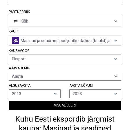
PARTNERRIIK
Kõik
KAUP
Masinad ja seadmed pooljuhtkristallide (buulid) ja
KAUBAVOOG
Eksport
AJAVAHEMIK
Aasta
ALGUSAASTA
AASTA LÕPUNI
2013
2023
VISUALISEERI
Kuhu Eesti ekspordib järgmist
kaupa: Masinad ja seadmed