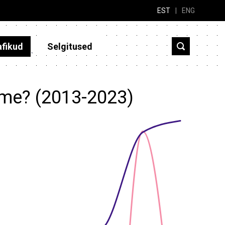
EST
|
ENG
afikud
Selgitused
ome? (2013-2023)