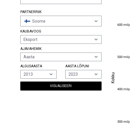
PARTNERRIIK
Soome
600 milj
600 milj
KAUBAVOOG
Eksport
AJAVAHEMIK
500 milj
Aasta
500 milj
ALGUSAASTA
AASTA LÕPUNI
Kokku
2013
2023
Kokku
VISUALISEERI
400 milj
400 milj
300 milj
300 milj