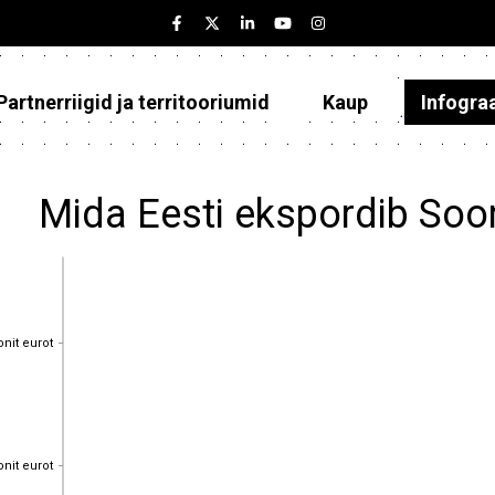
Partnerriigid ja territooriumid
Kaup
Infogra
Eesti
Partnerriigid ja territooriumid
Mida Eesti ekspordib So
Kaup
Infograafikud
Selgitused
onit eurot
onit eurot
onit eurot
onit eurot