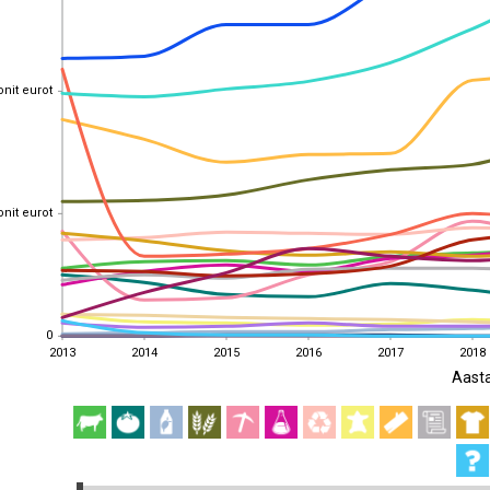
onit eurot
onit eurot
onit eurot
onit eurot
0
0
2013
2014
2015
2016
2017
2018
Aast
2013
2014
2015
2016
2017
2018
EST
|
ENG