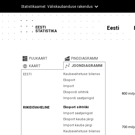
Statistikaamet: Väliskaubanduse rakendus
Eesti
PUUKAART
PINDDIAGRAMM
JOONDIAGRAMM
KAART
Kaubavahetuse bilanss
EESTI
Eksport
Import
800 milj
Ekspordi sihtriik
800 milj
Impordi saatjariigid
Eksport sihtriiki
RIIKIDEVAHELINE
Import saatjariigist
Eksport kauba järgi
Import kauba järgi
700 milj
700 milj
Kaubavahetuse bilanss