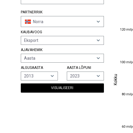
PARTNERRIIK
Norra
120 milj
120 milj
KAUBAVOOG
Eksport
AJAVAHEMIK
Aasta
100 milj
100 milj
ALGUSAASTA
AASTA LÕPUNI
Kokku
2013
2023
Kokku
VISUALISEERI
80 milj
80 milj
60 milj
60 milj