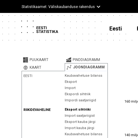
Statistikaamet: Väliskaubanduse rakendus
Eesti
PUUKAART
PINDDIAGRAMM
JOONDIAGRAMM
KAART
Kaubavahetuse bilanss
EESTI
Eksport
Import
Ekspordi sihtriik
160 milj
Impordi saatjariigid
160 milj
Eksport sihtriiki
RIIKIDEVAHELINE
Import saatjariigist
Eksport kauba järgi
Import kauba järgi
140 milj
Kaubavahetuse bilanss
140 milj