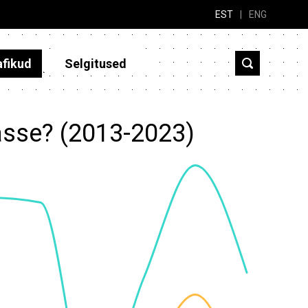
EST
|
ENG
afikud
Selgitused
asse? (2013-2023)