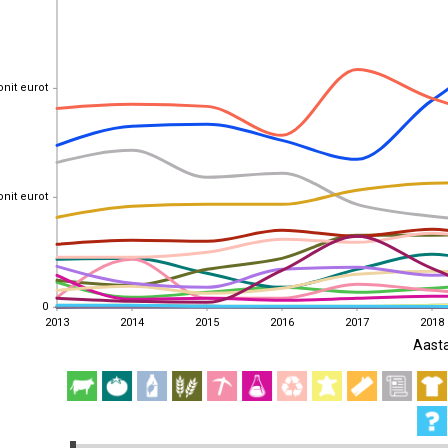
onit eurot
onit eurot
onit eurot
onit eurot
0
0
2013
2014
2015
2016
2017
2018
Aast
2013
2014
2015
2016
2017
2018
EST
|
ENG