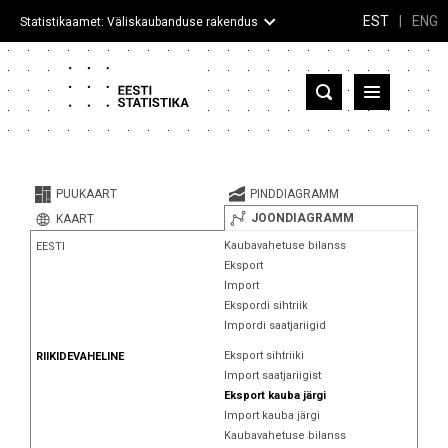
EST
|
ENG
Statistikaamet: Väliskaubanduse rakendus
Eesti
Partnerriigid ja territooriumid
PUUKAART
PINDDIAGRAMM
Kaup
JOONDIAGRAMM
KAART
Kaubavahetuse bilanss
EESTI
Infograafikud
Eksport
Import
Selgitused
Ekspordi sihtriik
Impordi saatjariigid
Eksport sihtriiki
RIIKIDEVAHELINE
Import saatjariigist
Eksport kauba järgi
Import kauba järgi
Kaubavahetuse bilanss