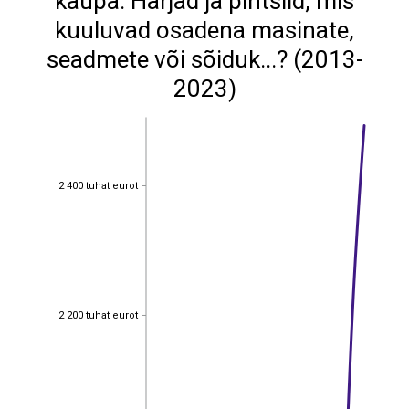
kaupa: Harjad ja pintslid, mis
kuuluvad osadena masinate,
seadmete või sõiduk...? (2013-
2023)
2 400 tuhat eurot
2 400 tuhat eurot
2 200 tuhat eurot
2 200 tuhat eurot