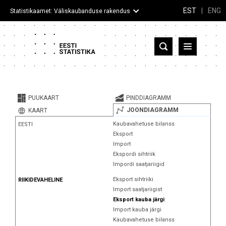
EST
|
ENG
Statistikaamet: Väliskaubanduse rakendus
Eesti
Partnerriigid ja territooriumid
PUUKAART
PINDDIAGRAMM
Kaup
JOONDIAGRAMM
KAART
Kaubavahetuse bilanss
EESTI
Infograafikud
Eksport
Import
Selgitused
Ekspordi sihtriik
Impordi saatjariigid
Eksport sihtriiki
RIIKIDEVAHELINE
Import saatjariigist
Eksport kauba järgi
Import kauba järgi
Kaubavahetuse bilanss