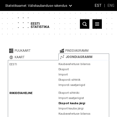
EST
|
ENG
Statistikaamet: Väliskaubanduse rakendus
Eesti
Partnerriigid ja territooriumid
PUUKAART
PINDDIAGRAMM
Kaup
JOONDIAGRAMM
KAART
Kaubavahetuse bilanss
EESTI
Infograafikud
Eksport
Import
Selgitused
Ekspordi sihtriik
Impordi saatjariigid
Eksport sihtriiki
RIIKIDEVAHELINE
Import saatjariigist
Eksport kauba järgi
Import kauba järgi
Kaubavahetuse bilanss