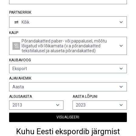
PARTNERRIIK
Kõik
KAUP
Põrandakatted paber- või pappalusel, mõõtu
lõigatud või lõikamata (v.a põrandakatted
tekstiilalusel ja aluseta põrandakatted)
KAUBAVOOG
Eksport
AJAVAHEMIK
Aasta
ALGUSAASTA
AASTA LÕPUNI
2013
2023
VISUALISEERI
Kuhu Eesti ekspordib järgmist