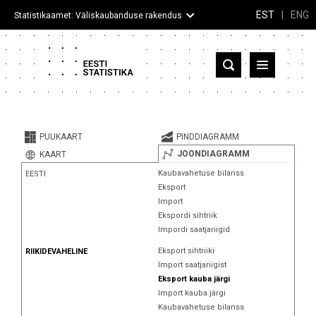
EST
|
ENG
Statistikaamet: Väliskaubanduse rakendus
Eesti
Partnerriigid ja territooriumid
PUUKAART
PINDDIAGRAMM
Kaup
JOONDIAGRAMM
KAART
Kaubavahetuse bilanss
EESTI
Infograafikud
Eksport
Import
Selgitused
Ekspordi sihtriik
Impordi saatjariigid
Eksport sihtriiki
RIIKIDEVAHELINE
Import saatjariigist
Eksport kauba järgi
Import kauba järgi
Kaubavahetuse bilanss