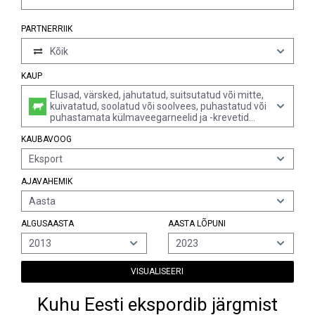
PARTNERRIIK
Kõik
KAUP
Elusad, värsked, jahutatud, suitsutatud või mitte,
kuivatatud, soolatud või soolvees, puhastatud või
puhastamata külmaveegarneelid ja -krevetid
(pandalus spp., crangon crangon), k.a aurutatud
KAUBAVOOG
või vees keedetud puhastamata garneelid ja
krevetid
Eksport
AJAVAHEMIK
Aasta
ALGUSAASTA
AASTA LÕPUNI
2013
2023
VISUALISEERI
Kuhu Eesti ekspordib järgmist