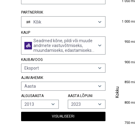
1 050 mi
PARTNERRIIK
1 000 mi
Kõik
1 000 mi
KAUP
950 mi
Seadmed kõne, pildi või muude
950 mi
andmete vastuvõtmiseks,
muundamiseks, edastamiseks
või regenereerimiseks, sh
KAUBAVOOG
kommunikatsiooni- ja
900 mi
900 mi
marsruutimisseadmed
Eksport
AJAVAHEMIK
850 mi
850 mi
Aasta
Kokku
Kokku
ALGUSAASTA
AASTA LÕPUNI
800 mi
800 mi
2013
2023
VISUALISEERI
750 mi
750 mi