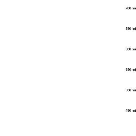
700 mi
700 mi
650 mi
650 mi
600 mi
600 mi
550 mi
550 mi
500 mi
500 mi
450 mi
450 mi