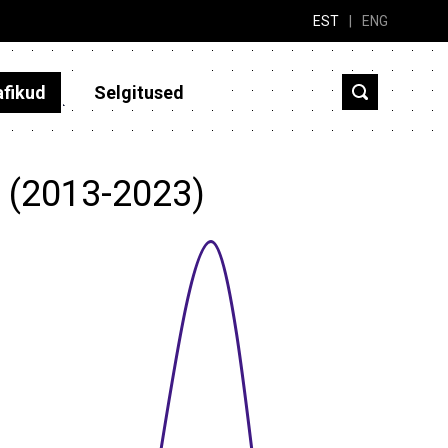
EST
|
ENG
afikud
Selgitused
? (2013-2023)