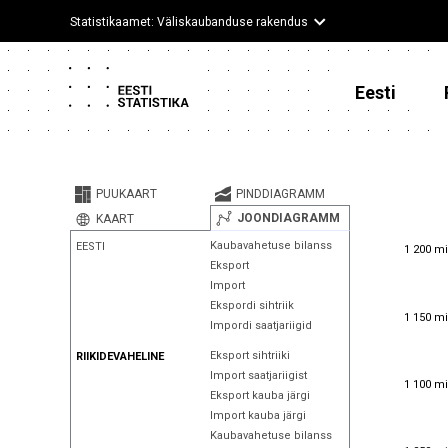
Statistikaamet: Väliskaubanduse rakendus
Eesti
PUUKAART
PINDDIAGRAMM
JOONDIAGRAMM
KAART
1 200 mi
Kaubavahetuse bilanss
EESTI
1 200 mi
Eksport
Import
Ekspordi sihtriik
1 150 mi
1 150 mi
Impordi saatjariigid
Eksport sihtriiki
RIIKIDEVAHELINE
Import saatjariigist
1 100 mi
1 100 mi
Eksport kauba järgi
Import kauba järgi
Kaubavahetuse bilanss
1 050 mi