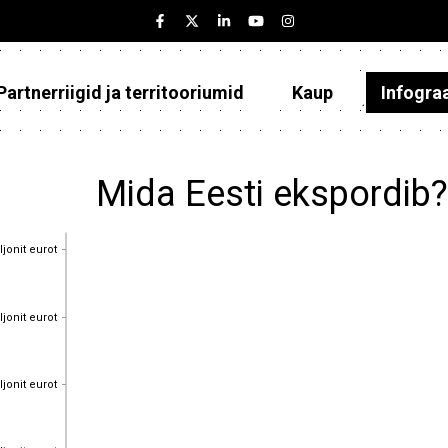
Partnerriigid ja territooriumid
Kaup
Infogra
Eesti
Partnerriigid ja territooriumid
Mida Eesti ekspordib
Kaup
ljonit eurot
Infograafikud
ljonit eurot
Selgitused
ljonit eurot
ljonit eurot
ljonit eurot
ljonit eurot
ljonit eurot