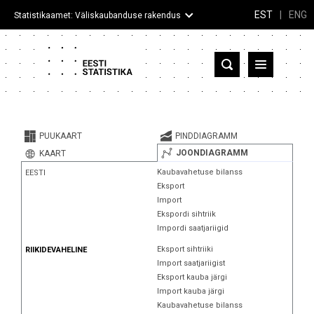
EST
|
ENG
Statistikaamet: Väliskaubanduse rakendus
Eesti
Partnerriigid ja territooriumid
PUUKAART
PINDDIAGRAMM
Kaup
JOONDIAGRAMM
KAART
Kaubavahetuse bilanss
EESTI
Infograafikud
Eksport
Import
Selgitused
Ekspordi sihtriik
Impordi saatjariigid
Eksport sihtriiki
RIIKIDEVAHELINE
Import saatjariigist
Eksport kauba järgi
Import kauba järgi
Kaubavahetuse bilanss