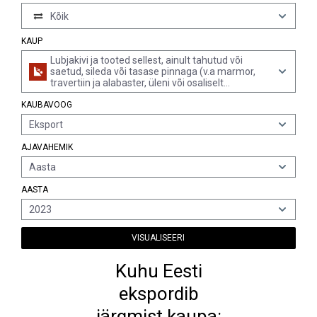
Kõik
KAUP
Lubjakivi ja tooted sellest, ainult tahutud või
saetud, sileda või tasase pinnaga (v.a marmor,
travertiin ja alabaster, üleni või osaliselt
hööveldatud, liivaga lihvitud või jämedalt või
KAUBAVOOG
peenelt lihvitud või poleeritud pinnaga,
alamrubriigi 6802 10 plaadid, kuubikud jms
Eksport
tooted, klompkivi, ääriskivid ja sillutusplaadid)
AJAVAHEMIK
Aasta
AASTA
2023
VISUALISEERI
Kuhu Eesti
ekspordib
järgmist kaupa: