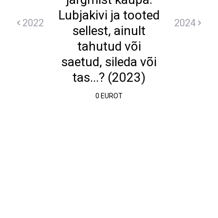
Lubjakivi ja tooted
2022
2024
sellest, ainult
tahutud või
saetud, sileda või
tas...? (2023)
0 EUROT