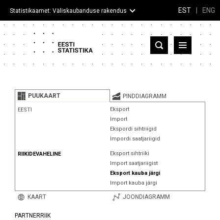
EST
|
ENG
Statistikaamet: Väliskaubanduse rakendus
Eesti
Partnerriigid ja territooriumid
PUUKAART
PINDDIAGRAMM
Kaup
Eksport
EESTI
Import
Infograafikud
Ekspordi sihtriigid
Impordi saatjariigid
Selgitused
Eksport sihtriiki
RIIKIDEVAHELINE
Import saatjariigist
Eksport kauba järgi
Import kauba järgi
KAART
JOONDIAGRAMM
PARTNERRIIK