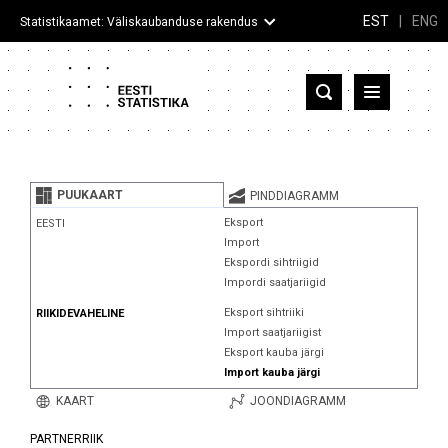
EST
|
ENG
Statistikaamet: Väliskaubanduse rakendus
Eesti
Partnerriigid ja territooriumid
PUUKAART
PINDDIAGRAMM
Kaup
Eksport
EESTI
Import
Infograafikud
Ekspordi sihtriigid
Impordi saatjariigid
Selgitused
Eksport sihtriiki
RIIKIDEVAHELINE
Import saatjariigist
Eksport kauba järgi
Import kauba järgi
KAART
JOONDIAGRAMM
PARTNERRIIK