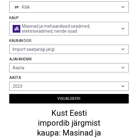
Kõik
KAUP
Masinad ja mehaanilised seadmed;
elektriseadmed; nende osad
KAUBAVOOG
Import saatjariigi järgi
AJAVAHEMIK
Aasta
AASTA
2023
VISUALISEERI
Kust Eesti
impordib järgmist
kaupa: Masinad ja