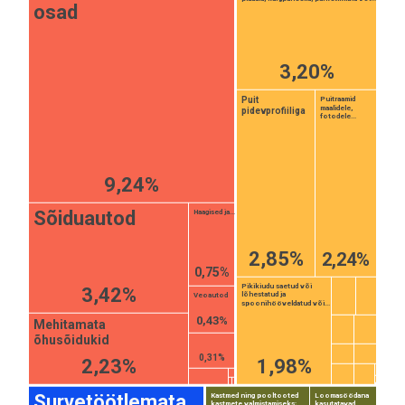
osad
3,20%
Puit
Puitraamid
maalidele,
pidevprofiiliga
fotodele...
9,24%
Sõiduautod
Haagised ja...
2,85%
2,24%
0,75%
Pikikiudu saetud või
3,42%
lõhestatud ja
Veoautod
spoonihööveldatud või...
0,43%
Mehitamata
õhusõidukid
0,31%
2,23%
1,98%
Survetöötlemata
Kastmed ning pooltooted
Loomasöödana
kastmete valmistamiseks;
kasutatavad