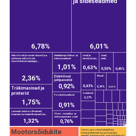
ja sideseadmed
6,78%
6,01%
Mikrofonid ja nende alused (v.a
Madalpinge lülitus- ja
Osad ja
Osad,
juhtmeta mikrofonid,
kaitseseadmed
tarvikud (va...
mida...
sisseehitatud saatjaga);...
1,01%
0,63%
0,50%
0,45%
2,36%
Muud...
Elektrilised
juhtpaneelid
0,92%
0,43%
0,34%
0,33%
Trükimasinad ja
printerid
Seadmed...
Pooljuhtseadised
0,27%
1,75%
0,91%
Laevade mastnoolkraanad;
Tõste-, teisaldus- ja
kraanad, ka kaabelkraanad (va...
ehitusmasinate osad
1,32%
0,76%
Mootorsõidukite
Vineer, spoonitud plaadid jms
kihtpuitmaterjal (v.a presspuidu
plaadid, kärgpaneelid, parketikilbid või...