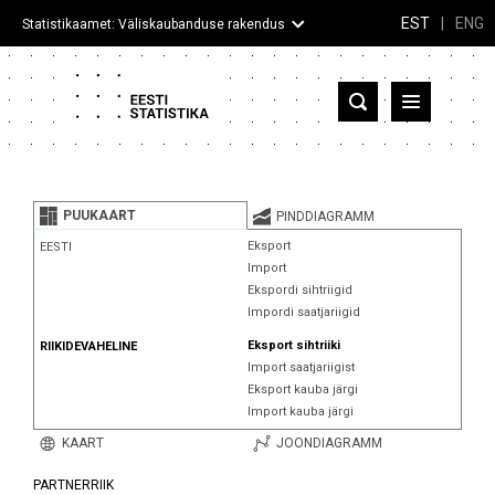
EST
|
ENG
Statistikaamet: Väliskaubanduse rakendus
Eesti
Partnerriigid ja territooriumid
PUUKAART
PINDDIAGRAMM
Kaup
Eksport
EESTI
Import
Infograafikud
Ekspordi sihtriigid
Impordi saatjariigid
Selgitused
Eksport sihtriiki
RIIKIDEVAHELINE
Import saatjariigist
Eksport kauba järgi
Import kauba järgi
KAART
JOONDIAGRAMM
PARTNERRIIK