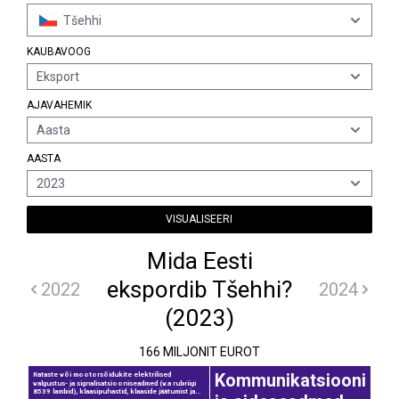
Tšehhi
KAUBAVOOG
Eksport
AJAVAHEMIK
Aasta
AASTA
2023
VISUALISEERI
Mida Eesti
ekspordib Tšehhi?
2022
2024
(2023)
166 MILJONIT EUROT
Kommunikatsiooni
Rataste või mootorsõidukite elektrilised
valgustus- ja signalisatsiooniseadmed (v.a rubriigi
8539 lambid), klaasipuhastid, klaaside jäätumist ja...