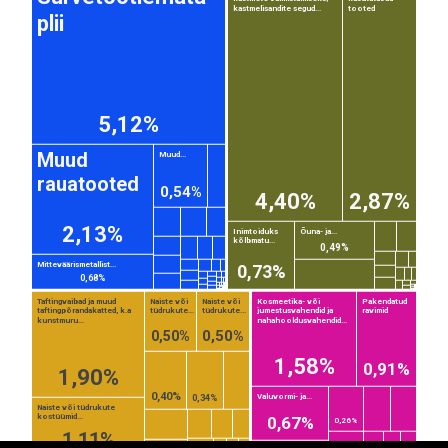
kastmelisandite segud...
tooted
plii
5,12%
Muud
Muud...
rauatooted
0,54%
4,40%
2,87%
2,13%
Inimtoiduks
Õuna- ja...
kõlbmatu...
0,49%
Mitteväärismetallist...
0,73%
0,68%
Taftingvaibad ja muud
Naiste või
Naiste või
Kosmeetika- või
Pakendatud
taftingpõrandakatted, k.a
tüdrukute...
tüdrukute...
jumestusvahendid ja
ravimid
kunstmuru...
nahahooldusvahendid...
0,50%
0,50%
EST
|
ENG
1,58%
0,91%
1,90%
0,40%
Valuvormi- ja...
0,34%
Naiste või tüdrukute
kostüümid...
0,67%
0,26%
1,11%