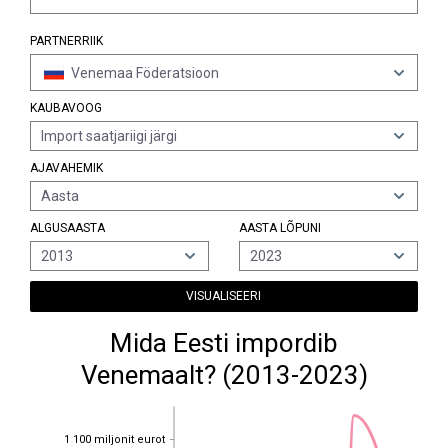
PARTNERRIIK
Venemaa Föderatsioon
KAUBAVOOG
Import saatjariigi järgi
AJAVAHEMIK
Aasta
ALGUSAASTA
AASTA LÕPUNI
2013
2023
VISUALISEERI
Mida Eesti impordib
Venemaalt? (2013-2023)
1 100 miljonit eurot
1 100 miljonit eurot