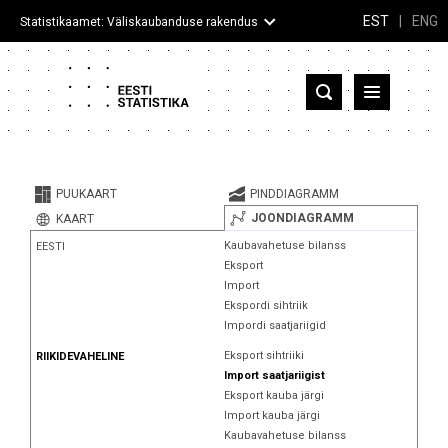
EST
|
ENG
Statistikaamet: Väliskaubanduse rakendus
Eesti
Partnerriigid ja territooriumid
PUUKAART
PINDDIAGRAMM
Kaup
JOONDIAGRAMM
KAART
Kaubavahetuse bilanss
EESTI
Infograafikud
Eksport
Import
Selgitused
Ekspordi sihtriik
Impordi saatjariigid
Eksport sihtriiki
RIIKIDEVAHELINE
Import saatjariigist
Eksport kauba järgi
Import kauba järgi
Kaubavahetuse bilanss