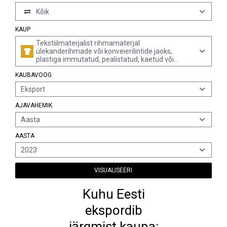
Kõik
KAUP
Tekstiilmaterjalist rihmamaterjal
ülekanderihmade või konveierilintide jaoks,
plastiga immutatud, pealistatud, kaetud või
lamineeritud või mitte, metalli või muu
KAUBAVOOG
materjaliga tugevdatud või mitte (v.a paksusega
alla 3 mm ning kindlaksmääramata pikkusega või
Eksport
ainult pikuti lõigatud; ning impregneeritud,
pealistatud, kaetud või lamineeritud kummiga või
AJAVAHEMIK
valmistatud lõngast või nöörist, mis on
impregneeritud või pealistatud kummiga)
Aasta
AASTA
2023
VISUALISEERI
Kuhu Eesti
ekspordib
järgmist kaupa: