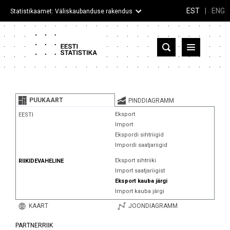
EST
|
ENG
Statistikaamet: Väliskaubanduse rakendus
Eesti
Partnerriigid ja territooriumid
PUUKAART
PINDDIAGRAMM
Kaup
Eksport
EESTI
Import
Infograafikud
Ekspordi sihtriigid
Impordi saatjariigid
Selgitused
Eksport sihtriiki
RIIKIDEVAHELINE
Import saatjariigist
Eksport kauba järgi
Import kauba järgi
KAART
JOONDIAGRAMM
PARTNERRIIK