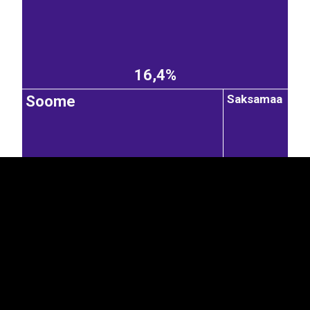
16,4%
EST
|
ENG
Saksamaa
Soome
3,02%
10,4%
Suurbritannia
Belgia