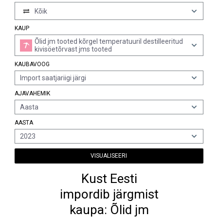
Kõik
KAUP
Õlid jm tooted kõrgel temperatuuril destilleeritud
kivisöetõrvast jms tooted
KAUBAVOOG
Import saatjariigi järgi
AJAVAHEMIK
Aasta
AASTA
2023
VISUALISEERI
Kust Eesti
impordib järgmist
kaupa: Õlid jm