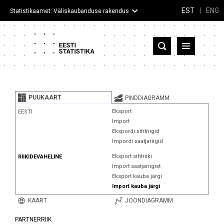
EST
|
ENG
Statistikaamet: Väliskaubanduse rakendus
Eesti
Partnerriigid ja territooriumid
PUUKAART
PINDDIAGRAMM
Kaup
Eksport
EESTI
Import
Infograafikud
Ekspordi sihtriigid
Impordi saatjariigid
Selgitused
Eksport sihtriiki
RIIKIDEVAHELINE
Import saatjariigist
Eksport kauba järgi
Import kauba järgi
KAART
JOONDIAGRAMM
PARTNERRIIK