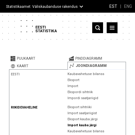
EST
|
ENG
Statistikaamet: Väliskaubanduse rakendus
Eesti
Partnerriigid ja territooriumid
PUUKAART
PINDDIAGRAMM
Kaup
JOONDIAGRAMM
KAART
Kaubavahetuse bilanss
EESTI
Infograafikud
Eksport
Import
Selgitused
Ekspordi sihtriik
Impordi saatjariigid
Eksport sihtriiki
RIIKIDEVAHELINE
Import saatjariigist
Eksport kauba järgi
Import kauba järgi
Kaubavahetuse bilanss