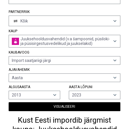
PARTNERRIIK
Kõik
KAUP
Juuksehooldusvahendid (v.a šampoonid, püsiloki-
ja püsisirgestusvedelikud ja juukselakid)
KAUBAVOOG
Import saatjariigi järgi
AJAVAHEMIK
Aasta
ALGUSAASTA
AASTA LÕPUNI
2013
2023
VISUALISEERI
Kust Eesti impordib järgmist