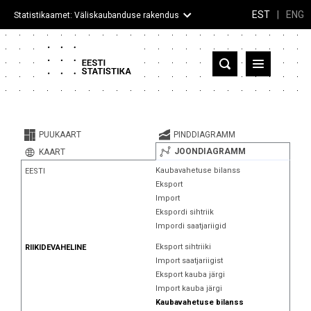
EST
|
ENG
Statistikaamet: Väliskaubanduse rakendus
Eesti
Partnerriigid ja territooriumid
PUUKAART
PINDDIAGRAMM
Kaup
JOONDIAGRAMM
KAART
Kaubavahetuse bilanss
EESTI
Infograafikud
Eksport
Import
Selgitused
Ekspordi sihtriik
Impordi saatjariigid
Eksport sihtriiki
RIIKIDEVAHELINE
Import saatjariigist
Eksport kauba järgi
Import kauba järgi
Kaubavahetuse bilanss