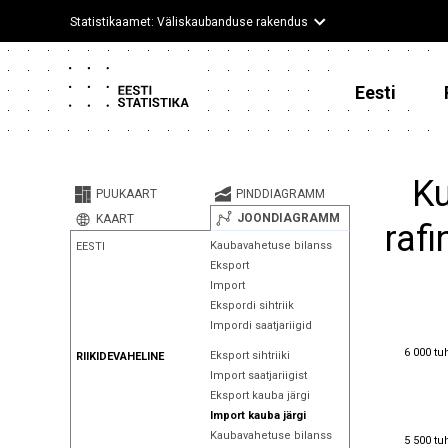
Statistikaamet: Väliskaubanduse rakendus
Eesti
Ku
PUUKAART
PINDDIAGRAMM
JOONDIAGRAMM
KAART
rafi
Kaubavahetuse bilanss
EESTI
Eksport
Import
Ekspordi sihtriik
Impordi saatjariigid
6 000 tu
6 000 tu
Eksport sihtriiki
RIIKIDEVAHELINE
Import saatjariigist
Eksport kauba järgi
Import kauba järgi
5 500 tu
Kaubavahetuse bilanss
5 500 tu