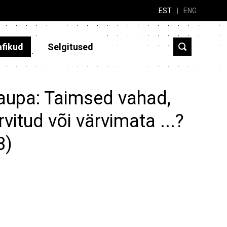
EST
|
ENG
afikud
Selgitused
kaupa: Taimsed vahad,
rvitud või värvimata ...?
3)