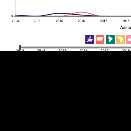
0
0
2013
2014
2015
2016
2017
2018
EST
|
ENG
Aast
2013
2014
2015
2016
2017
2018
Aast
2013
2014
2015
2016
2017
2018
Y-
Manner
TELG
K
Infograafikud
erritooriumid
Selgitused
Tagasiside