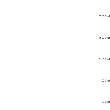
2 500 tu
2 500 tu
2 000 tu
2 000 tu
1 500 tu
1 500 tu
1 000 tu
1 000 tu
500 tu
500 tu