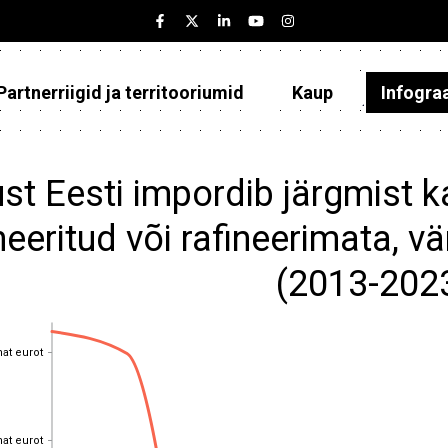
Partnerriigid ja territooriumid
Kaup
Infogra
Eesti
Partnerriigid ja territooriumid
st Eesti impordib järgmist 
Kaup
neeritud või rafineerimata, vä
Infograafikud
(2013-202
Selgitused
hat eurot
hat eurot
hat eurot
hat eurot