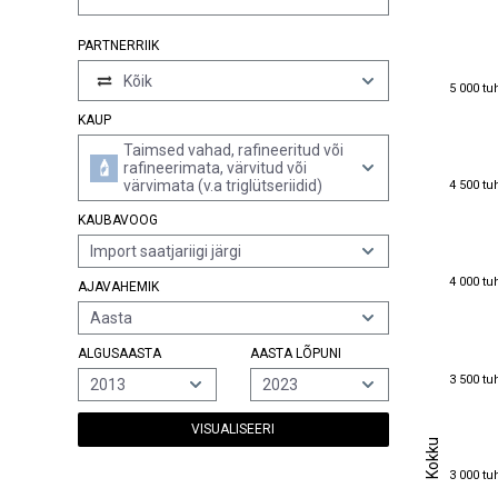
PARTNERRIIK
Kõik
5 000 tu
5 000 tu
KAUP
Taimsed vahad, rafineeritud või
rafineerimata, värvitud või
4 500 tu
värvimata (v.a triglütseriidid)
4 500 tu
KAUBAVOOG
Import saatjariigi järgi
4 000 tu
4 000 tu
AJAVAHEMIK
Aasta
ALGUSAASTA
AASTA LÕPUNI
3 500 tu
3 500 tu
2013
2023
VISUALISEERI
Kokku
Kokku
3 000 tu
3 000 tu