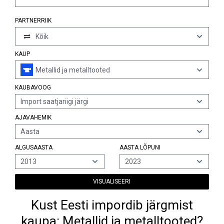
PARTNERRIIK
Kõik
KAUP
Metallid ja metalltooted
KAUBAVOOG
Import saatjariigi järgi
AJAVAHEMIK
Aasta
ALGUSAASTA
AASTA LÕPUNI
2013
2023
VISUALISEERI
Kust Eesti impordib järgmist
kaupa: Metallid ja metalltooted?