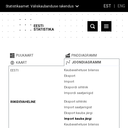
EST
|
ENG
Statistikaamet: Väliskaubanduse rakendus
Eesti
Partnerriigid ja territooriumid
PUUKAART
PINDDIAGRAMM
Kaup
JOONDIAGRAMM
KAART
Kaubavahetuse bilanss
EESTI
Infograafikud
Eksport
Import
Selgitused
Ekspordi sihtriik
Impordi saatjariigid
Eksport sihtriiki
RIIKIDEVAHELINE
Import saatjariigist
Eksport kauba järgi
Import kauba järgi
Kaubavahetuse bilanss