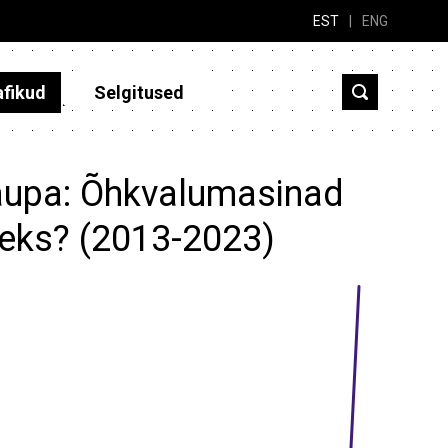
EST
|
ENG
afikud
Selgitused
kaupa: Õhkvalumasinad
seks? (2013-2023)