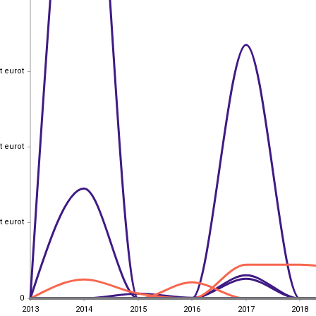
t eurot
t eurot
t eurot
t eurot
t eurot
t eurot
0
0
2013
2014
2015
2016
2017
2018