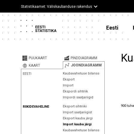
Statistikaamet: Väliskaubanduse rakendus
Eesti
Ku
PUUKAART
PINDDIAGRAMM
JOONDIAGRAMM
KAART
Kaubavahetuse bilanss
EESTI
Eksport
Import
Ekspordi sihtriik
Impordi saatjariigid
900 tuha
900 tuha
Eksport sihtriiki
RIIKIDEVAHELINE
Import saatjariigist
Eksport kauba järgi
Import kauba järgi
Kaubavahetuse bilanss