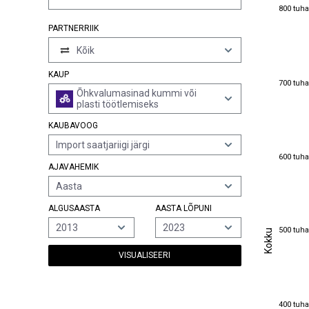
800 tuha
800 tuha
PARTNERRIIK
Kõik
KAUP
700 tuha
700 tuha
Õhkvalumasinad kummi või
plasti töötlemiseks
KAUBAVOOG
Import saatjariigi järgi
600 tuha
600 tuha
AJAVAHEMIK
Aasta
ALGUSAASTA
AASTA LÕPUNI
2013
2023
500 tuha
Kokku
500 tuha
Kokku
VISUALISEERI
400 tuha
400 tuha