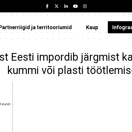
Partnerriigid ja territooriumid
Kaup
Infogra
Eesti
Partnerriigid ja territooriumid
st Eesti impordib järgmist 
Kaup
kummi või plasti töötlemi
Infograafikud
Selgitused
t eurot
t eurot