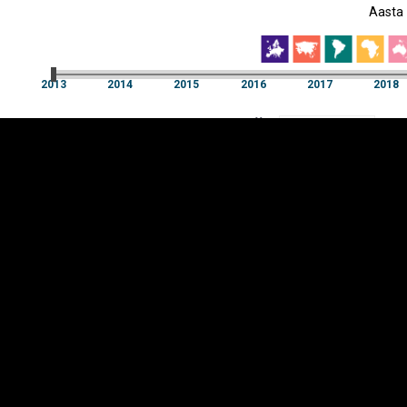
Aasta
EST
|
ENG
2013
2014
2015
2016
2017
2018
Aasta
2013
2014
2015
2016
2017
2018
Y-
Manner
TELG
K
Infograafikud
erritooriumid
Selgitused
Tagasiside