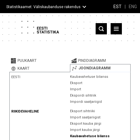
EST
|
ENG
Statistikaamet: Väliskaubanduse rakendus
Eesti
Partnerriigid ja territooriumid
PUUKAART
PINDDIAGRAMM
Kaup
JOONDIAGRAMM
KAART
Kaubavahetuse bilanss
EESTI
Infograafikud
Eksport
Import
Selgitused
Ekspordi sihtriik
Impordi saatjariigid
Eksport sihtriiki
RIIKIDEVAHELINE
Import saatjariigist
Eksport kauba järgi
Import kauba järgi
Kaubavahetuse bilanss