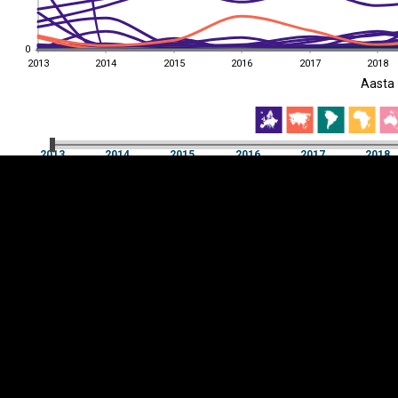
0
0
2013
2014
2015
2016
2017
2018
EST
|
ENG
Aasta
2013
2014
2015
2016
2017
2018
Aasta
2013
2014
2015
2016
2017
2018
Y-
Manner
TELG
K
Infograafikud
erritooriumid
Selgitused
Tagasiside