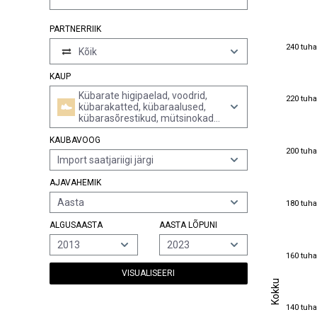
PARTNERRIIK
240 tuha
240 tuha
Kõik
KAUP
Kübarate higipaelad, voodrid,
220 tuha
220 tuha
kübarakatted, kübaraalused,
kübarasõrestikud, mütsinokad
ning peakatete lõuapaelad (v.a
KAUBAVOOG
peapaelad, mida sportlased
200 tuha
200 tuha
kasutavad higipaeladena,
Import saatjariigi järgi
silmkoelised või heegeldatud)
AJAVAHEMIK
180 tuha
Aasta
180 tuha
ALGUSAASTA
AASTA LÕPUNI
2013
2023
160 tuha
160 tuha
VISUALISEERI
Kokku
Kokku
140 tuha
140 tuha