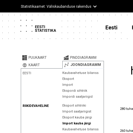
Statistikaamet: Väliskaubanduse rakendus
Eesti
PUUKAART
PINDDIAGRAMM
JOONDIAGRAMM
KAART
Kaubavahetuse bilanss
EESTI
Eksport
Import
Ekspordi sihtriik
Impordi saatjariigid
Eksport sihtriiki
RIIKIDEVAHELINE
280 tuha
280 tuha
Import saatjariigist
Eksport kauba järgi
Import kauba järgi
260 tuha
Kaubavahetuse bilanss
260 tuha