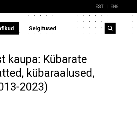
EST
|
ENG
afikud
Selgitused
st kaupa: Kübarate
atted, kübaraalused,
2013-2023)