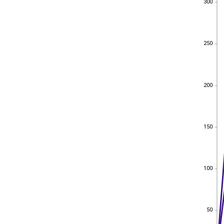
300
250
250
200
200
150
150
100
100
50
50