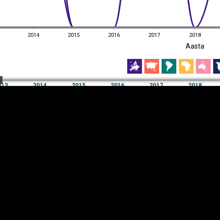
2014
2015
2016
2017
2018
EST
|
ENG
Aasta
2014
2015
2016
2017
2018
Aasta
013
2014
2015
2016
2017
2018
Y-
Manner
TELG
K
Infograafikud
erritooriumid
Selgitused
Tagasiside