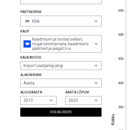
550
550
PARTNERRIIK
Kõik
KAUP
500
500
Kaadmium ja tooted sellest,
mujal nimetamata, kaadmiumi
jäätmed ja jäägid (v.a
kaadmiumi sisaldavad tuhk ja
450
KAUBAVOOG
sade)
450
Import saatjariigi järgi
AJAVAHEMIK
400
Aasta
400
ALGUSAASTA
AASTA LÕPUNI
2013
2023
350
350
VISUALISEERI
Kokku
Kokku
300