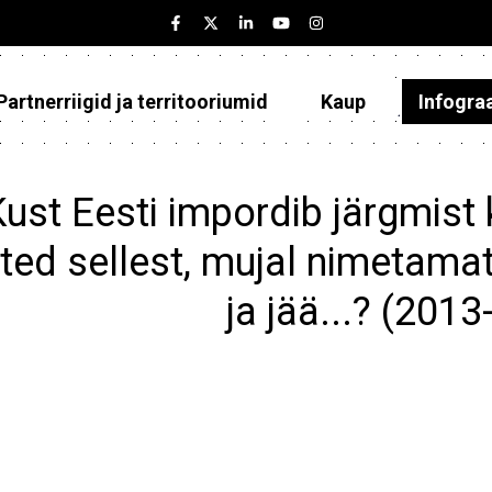
Partnerriigid ja territooriumid
Kaup
Infogra
Eesti
Partnerriigid ja territooriumid
Kust Eesti impordib järgmis
Kaup
ted sellest, mujal nimetam
Infograafikud
ja jää...? (201
Selgitused