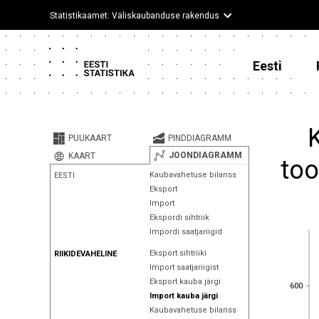
Statistikaamet: Väliskaubanduse rakendus
Eesti
PUUKAART
PINDDIAGRAMM
JOONDIAGRAMM
KAART
too
Kaubavahetuse bilanss
EESTI
Eksport
Import
Ekspordi sihtriik
Impordi saatjariigid
Eksport sihtriiki
RIIKIDEVAHELINE
Import saatjariigist
Eksport kauba järgi
600
600
Import kauba järgi
Kaubavahetuse bilanss