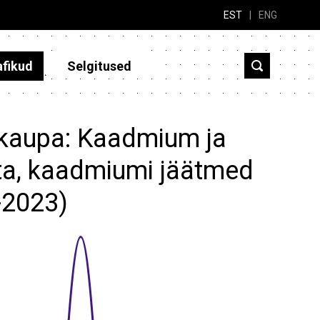
EST
|
ENG
afikud
Selgitused
t kaupa: Kaadmium ja
ata, kaadmiumi jäätmed
3-2023)