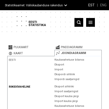
EST
|
ENG
Statistikaamet: Väliskaubanduse rakendus
Eesti
Partnerriigid ja territooriumid
PUUKAART
PINDDIAGRAMM
Kaup
JOONDIAGRAMM
KAART
Kaubavahetuse bilanss
EESTI
Infograafikud
Eksport
Import
Selgitused
Ekspordi sihtriik
Impordi saatjariigid
Eksport sihtriiki
RIIKIDEVAHELINE
Import saatjariigist
Eksport kauba järgi
Import kauba järgi
Kaubavahetuse bilanss