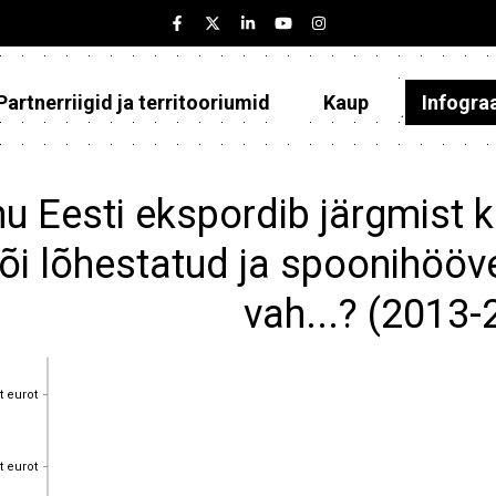
Partnerriigid ja territooriumid
Kaup
Infogra
Eesti
Partnerriigid ja territooriumid
u Eesti ekspordib järgmist k
Kaup
õi lõhestatud ja spoonihööve
Infograafikud
vah...? (2013-
Selgitused
t eurot
t eurot
t eurot
t eurot