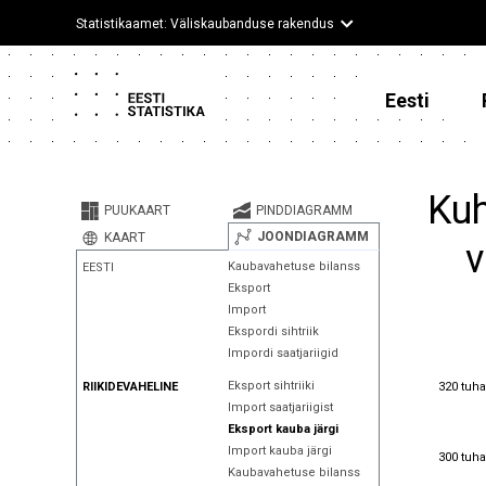
Statistikaamet: Väliskaubanduse rakendus
Eesti
Kuh
PUUKAART
PINDDIAGRAMM
JOONDIAGRAMM
KAART
v
Kaubavahetuse bilanss
EESTI
Eksport
Import
Ekspordi sihtriik
Impordi saatjariigid
320 tuha
Eksport sihtriiki
320 tuha
RIIKIDEVAHELINE
Import saatjariigist
Eksport kauba järgi
Import kauba järgi
300 tuha
300 tuha
Kaubavahetuse bilanss