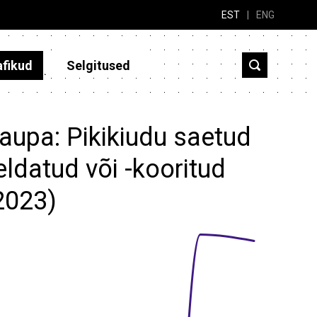
EST
|
ENG
afikud
Selgitused
aupa: Pikikiudu saetud
ldatud või -kooritud
2023)