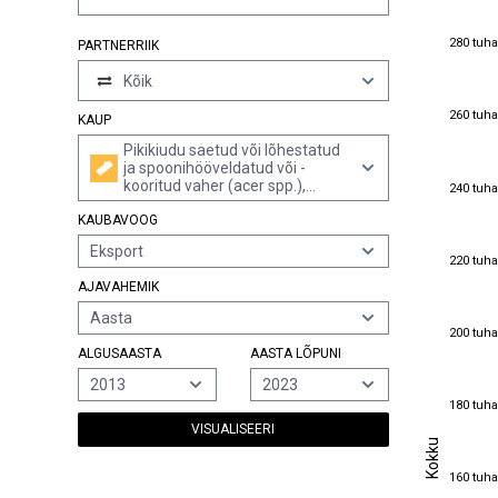
280 tuha
280 tuha
PARTNERRIIK
Kõik
260 tuha
260 tuha
KAUP
Pikikiudu saetud või lõhestatud
ja spoonihööveldatud või -
240 tuha
kooritud vaher (acer spp.),
240 tuha
hööveldatud, lihvitud,
KAUBAVOOG
pikijätkatud või mitte,
paksusega üle 6 mm
Eksport
220 tuha
220 tuha
AJAVAHEMIK
Aasta
200 tuha
200 tuha
ALGUSAASTA
AASTA LÕPUNI
2013
2023
180 tuha
180 tuha
VISUALISEERI
Kokku
Kokku
160 tuha
160 tuha