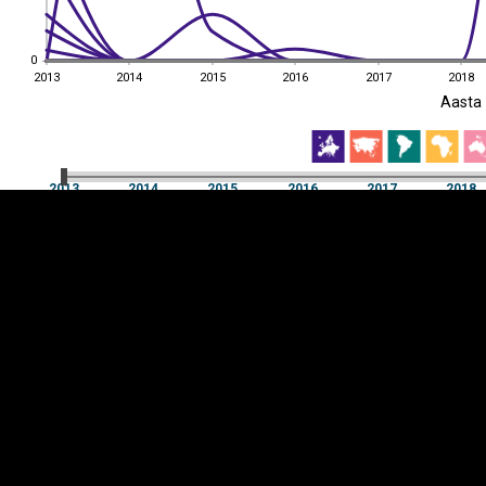
0
0
2013
2014
2015
2016
2017
2018
EST
|
ENG
Aasta
2013
2014
2015
2016
2017
2018
Aasta
2013
2014
2015
2016
2017
2018
Y-
Manner
TELG
K
Infograafikud
erritooriumid
Selgitused
Tagasiside