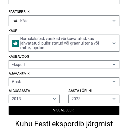
PARTNERRIIK
Kõik
KAUP
Humalakäbid, värsked või kuivatatud, kas
jahvatatud, pulbristatud või graanulitena või
mitte; lupuliin
KAUBAVOOG
Eksport
AJAVAHEMIK
Aasta
ALGUSAASTA
AASTA LÕPUNI
2013
2023
VISUALISEERI
Kuhu Eesti ekspordib järgmist