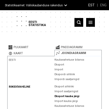
EST
|
ENG
Statistikaamet: Väliskaubanduse rakendus
Eesti
Partnerriigid ja territooriumid
PUUKAART
PINDDIAGRAMM
Kaup
JOONDIAGRAMM
KAART
Kaubavahetuse bilanss
EESTI
Infograafikud
Eksport
Import
Selgitused
Ekspordi sihtriik
Impordi saatjariigid
Eksport sihtriiki
RIIKIDEVAHELINE
Import saatjariigist
Eksport kauba järgi
Import kauba järgi
Kaubavahetuse bilanss