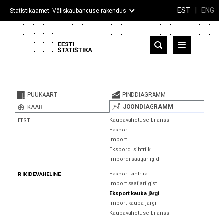
EST
|
ENG
Statistikaamet: Väliskaubanduse rakendus
Eesti
Partnerriigid ja territooriumid
PUUKAART
PINDDIAGRAMM
Kaup
JOONDIAGRAMM
KAART
Kaubavahetuse bilanss
EESTI
Infograafikud
Eksport
Import
Selgitused
Ekspordi sihtriik
Impordi saatjariigid
Eksport sihtriiki
RIIKIDEVAHELINE
Import saatjariigist
Eksport kauba järgi
Import kauba järgi
Kaubavahetuse bilanss