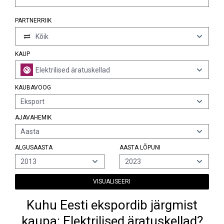
PARTNERRIIK
Kõik
KAUP
Elektrilised äratuskellad
KAUBAVOOG
Eksport
AJAVAHEMIK
Aasta
ALGUSAASTA
AASTA LÕPUNI
2013
2023
VISUALISEERI
Kuhu Eesti ekspordib järgmist
kaupa: Elektrilised äratuskellad?