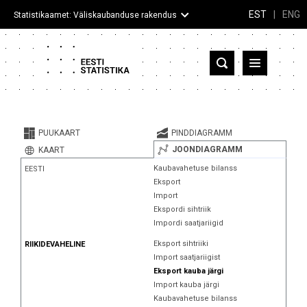
EST
|
ENG
Statistikaamet: Väliskaubanduse rakendus
Eesti
Partnerriigid ja territooriumid
PUUKAART
PINDDIAGRAMM
Kaup
JOONDIAGRAMM
KAART
Kaubavahetuse bilanss
EESTI
Infograafikud
Eksport
Import
Selgitused
Ekspordi sihtriik
Impordi saatjariigid
Eksport sihtriiki
RIIKIDEVAHELINE
Import saatjariigist
Eksport kauba järgi
Import kauba järgi
Kaubavahetuse bilanss