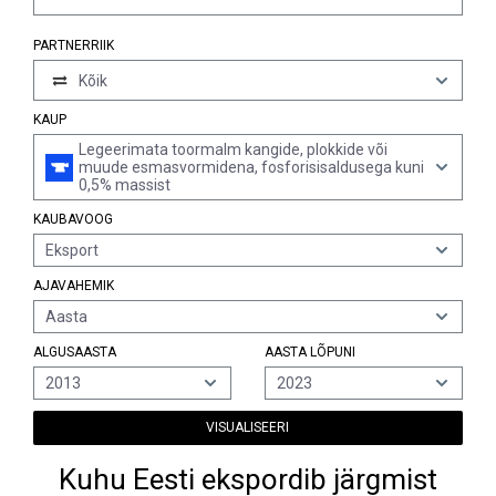
PARTNERRIIK
Kõik
KAUP
Legeerimata toormalm kangide, plokkide või
muude esmasvormidena, fosforisisaldusega kuni
0,5% massist
KAUBAVOOG
Eksport
AJAVAHEMIK
Aasta
ALGUSAASTA
AASTA LÕPUNI
2013
2023
VISUALISEERI
Kuhu Eesti ekspordib järgmist