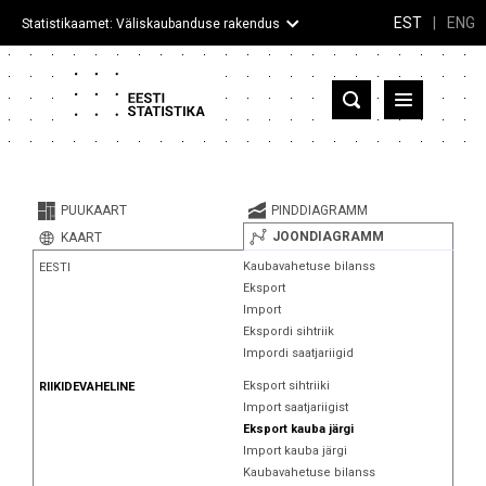
EST
|
ENG
Statistikaamet: Väliskaubanduse rakendus
Eesti
Partnerriigid ja territooriumid
PUUKAART
PINDDIAGRAMM
Kaup
JOONDIAGRAMM
KAART
Kaubavahetuse bilanss
EESTI
Infograafikud
Eksport
Import
Selgitused
Ekspordi sihtriik
Impordi saatjariigid
Eksport sihtriiki
RIIKIDEVAHELINE
Import saatjariigist
Eksport kauba järgi
Import kauba järgi
Kaubavahetuse bilanss