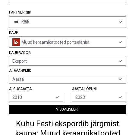
PARTNERRIIK
Kõik
KAUP
Muud keraamikatooted portselanist
KAUBAVOOG
Eksport
AJAVAHEMIK
Aasta
ALGUSAASTA
AASTA LÕPUNI
2013
2023
VISUALISEERI
Kuhu Eesti ekspordib järgmist
kaupa: Muud keraamikatooted