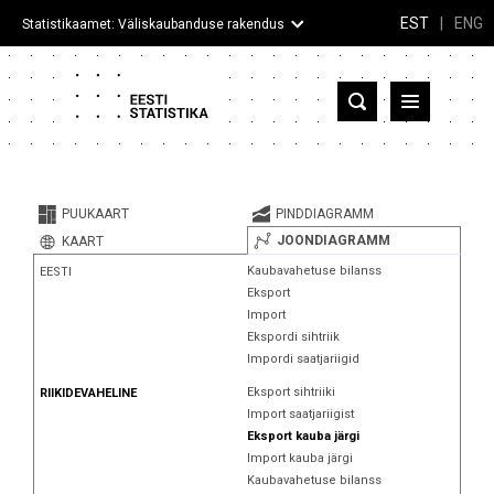
EST
|
ENG
Statistikaamet: Väliskaubanduse rakendus
Eesti
Partnerriigid ja territooriumid
PUUKAART
PINDDIAGRAMM
Kaup
JOONDIAGRAMM
KAART
Kaubavahetuse bilanss
EESTI
Infograafikud
Eksport
Import
Selgitused
Ekspordi sihtriik
Impordi saatjariigid
Eksport sihtriiki
RIIKIDEVAHELINE
Import saatjariigist
Eksport kauba järgi
Import kauba järgi
Kaubavahetuse bilanss