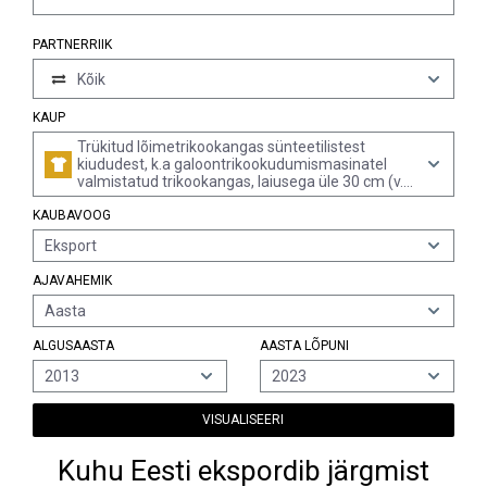
PARTNERRIIK
Kõik
KAUP
Trükitud lõimetrikookangas sünteetilistest
kiududest, k.a galoontrikookudumismasinatel
valmistatud trikookangas, laiusega üle 30 cm (v.a
elastomeerse lõnga või kumminiidi sisaldusega
KAUBAVOOG
vähemalt 5% massist, karuskangad, sh kõrge
karusega, aaskarusega kangad, etiketid, sildid
Eksport
jms tooted, ning silmkoelised või heegeldatud
kangad, impregneeritud, pealistatud, kaetud või
AJAVAHEMIK
lamineeritud)
Aasta
ALGUSAASTA
AASTA LÕPUNI
2013
2023
VISUALISEERI
Kuhu Eesti ekspordib järgmist