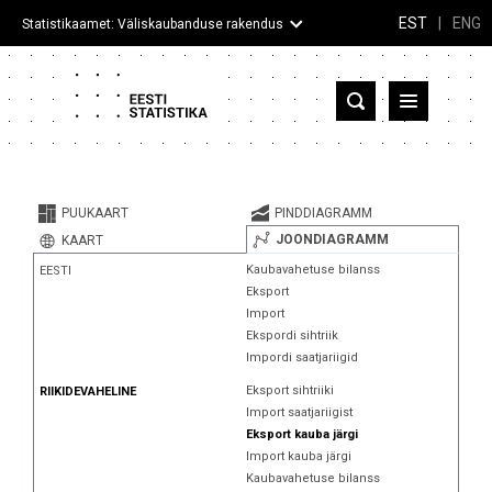
EST
|
ENG
Statistikaamet: Väliskaubanduse rakendus
Eesti
Partnerriigid ja territooriumid
PUUKAART
PINDDIAGRAMM
Kaup
JOONDIAGRAMM
KAART
Kaubavahetuse bilanss
EESTI
Infograafikud
Eksport
Import
Selgitused
Ekspordi sihtriik
Impordi saatjariigid
Eksport sihtriiki
RIIKIDEVAHELINE
Import saatjariigist
Eksport kauba järgi
Import kauba järgi
Kaubavahetuse bilanss