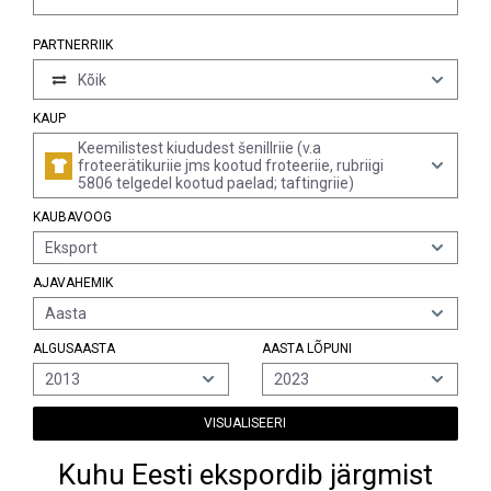
PARTNERRIIK
Kõik
KAUP
Keemilistest kiududest šenillriie (v.a
froteerätikuriie jms kootud froteeriie, rubriigi
5806 telgedel kootud paelad; taftingriie)
KAUBAVOOG
Eksport
AJAVAHEMIK
Aasta
ALGUSAASTA
AASTA LÕPUNI
2013
2023
VISUALISEERI
Kuhu Eesti ekspordib järgmist