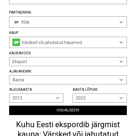
PARTNERRIIK
Kõik
KAUP
Värsked või jahutatud haiuimed
KAUBAVOOG
Eksport
AJAVAHEMIK
Aasta
ALGUSAASTA
AASTA LÕPUNI
2013
2023
VISUALISEERI
Kuhu Eesti ekspordib järgmist
kaupa: Värsked või jahutatud