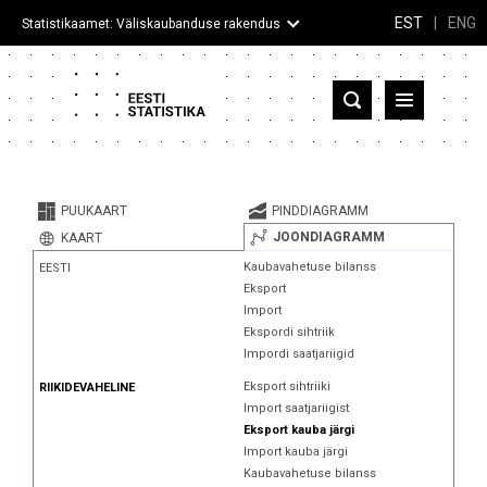
EST
|
ENG
Statistikaamet: Väliskaubanduse rakendus
Eesti
Partnerriigid ja territooriumid
PUUKAART
PINDDIAGRAMM
Kaup
JOONDIAGRAMM
KAART
Kaubavahetuse bilanss
EESTI
Infograafikud
Eksport
Import
Selgitused
Ekspordi sihtriik
Impordi saatjariigid
Eksport sihtriiki
RIIKIDEVAHELINE
Import saatjariigist
Eksport kauba järgi
Import kauba järgi
Kaubavahetuse bilanss